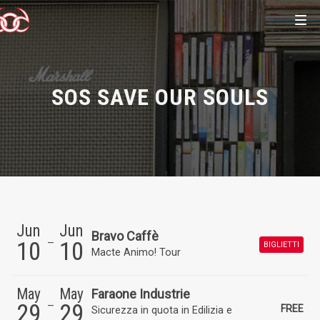
SOS SAVE OUR SOULS
Jun
Jun
Bravo Caffè
10
10
BIGLIETTI
Macte Animo! Tour
May
May
Faraone Industrie
29
29
FREE
Sicurezza in quota in Edilizia e