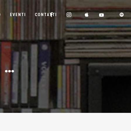
D
EVENTI
CONTATTI
 …