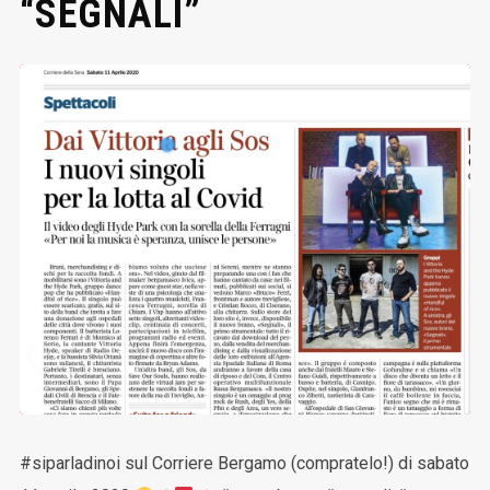
“SEGNALI”
#siparladinoi sul Corriere Bergamo (compratelo!) di sabato