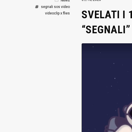
News
segnali
sos
video
SVELATI I
videoclip
x flies
“SEGNALI”